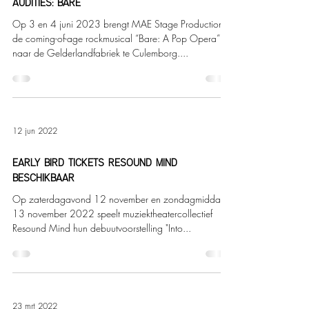
AUDITIES: BARE
Op 3 en 4 juni 2023 brengt MAE Stage Productions
de coming-of-age rockmusical “Bare: A Pop Opera”
naar de Gelderlandfabriek te Culemborg....
12 jun 2022
EARLY BIRD TICKETS RESOUND MIND
BESCHIKBAAR
Op zaterdagavond 12 november en zondagmiddag
13 november 2022 speelt muziektheatercollectief
Resound Mind hun debuutvoorstelling "Into...
23 mrt 2022